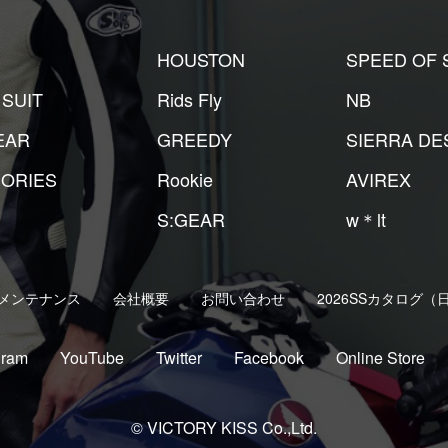
HOUSTON
SPEED OF
 SUIT
Rids Fly
NB
EAR
GREEDY
SIERRA DE
ORIES
Rookie
AVIREX
S:GEAR
w＊lt
メンテナンス
会社概要
お問い合わせ
2026SSカタログ（
gram
YouTube
Twitter
Facebook
Online Store
© VICTORY KISS Co.,Ltd.