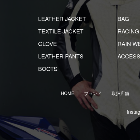
LEATHER JACKET
BAG
TEXTILE JACKET
RACING
GLOVE
RAIN W
LEATHER PANTS
ACCESS
BOOTS
HOME
ブランド
取扱店舗
insta