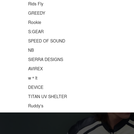
Rids Fly
GREEDY
Rookie
S:GEAR
SPEED OF SOUND
NB
SIERRA DESIGNS
AVIREX
w＊lt
DEVICE
TITAN UV SHELTER
Ruddy's